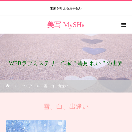
未来を叶えるお手伝い
美写 MySHa
WEBラブミステリー作家 “ 碧月 れい ” の世界
ブログ
雪、白、出逢い
雪、白、出逢い