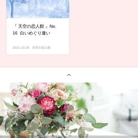
『 天空の恋人館 』No.
16 白いめぐり逢い
2021.10.26
天空の恋人館