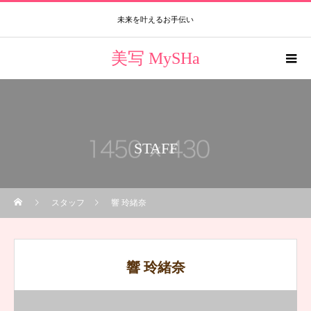
未来を叶えるお手伝い
美写 MySHa
STAFF
スタッフ
響 玲緒奈
響 玲緒奈